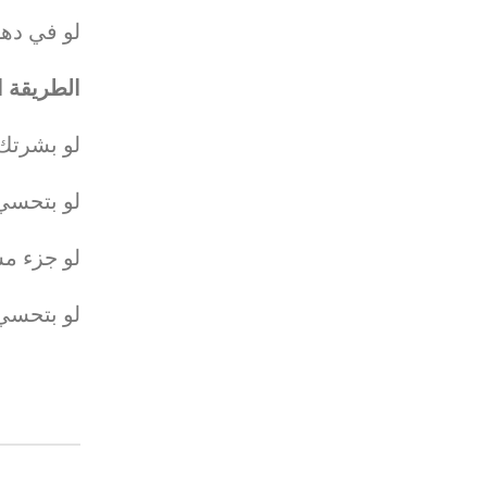
لو في ده
الطريقة ا:
لو بشرتك 
لو بتحسي 
لو جزء م
لو بتحسي