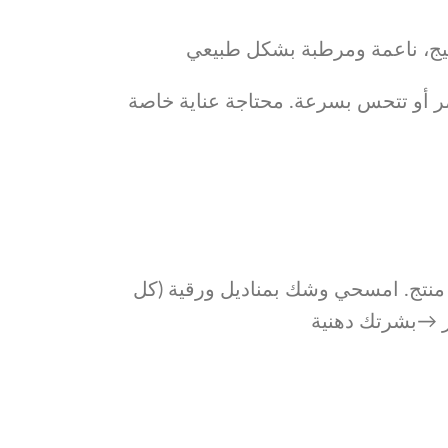
: هيج، ناعمة ومرطبة بشكل طبيعي
مر أو تتحس بسرعة. محتاجة عناية خاصة
ة بدون ما تحطي أي منتج. امسحي وشك بمناديل ورقية (كل
ير →بشرتك دهنية