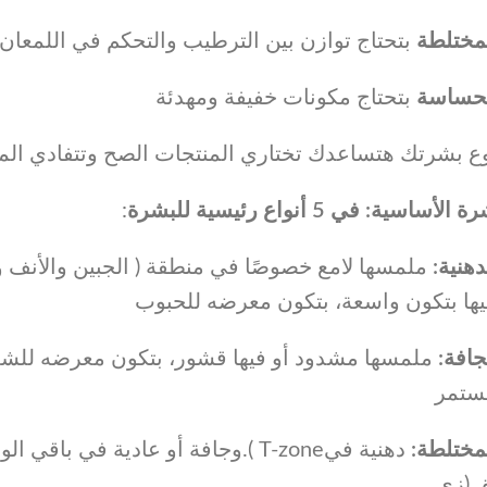
لمختلطة
بتحتاج توازن بين الترطيب والتحكم في اللمعان
لحساسة
بتحتاج مكونات خفيفة ومهدئة
:
ساسية: في 5 أنواع رئيسية للبشرة
لدهنية
ملمسها لامع خصوصًا في منطقة ( الجبين والأنف،
يها بتكون واسعة، بتكون معرضه للحبوب
لجافة
ملمسها مشدود أو فيها قشور، بتكون معرضه للشعور
ستمر
لمختلطة
دهنية في
وجافة أو عادية في باقي الوجه. من أكتر الأنواع المنتشرة بين البنات.( T-zone
ق (زي