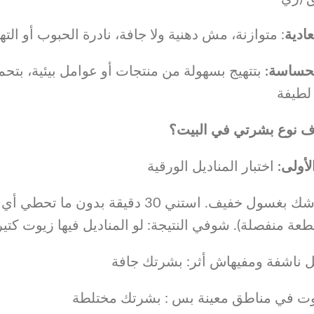
عادية
متوازنة، مش دهنية ولا جافة، نادرة الحبوب أو الت
الحساسة
بتتهيج بسهولة من منتجات أو عوامل بيئية، بتح
لطيفة
ف نوع بشرتي في البيت؟
الأولى
اختبار المناديل الورقية
اغسلي وشك بغسول خفيف. استني 30 دقيق
عة منفصلة). شوفي النتيجة: لو المناديل فيها زيوت كت
يل ناشفة ومفيهاش أثر: بشرتك جافة
وت في مناطق معينة بس : بشرتك مختلطة