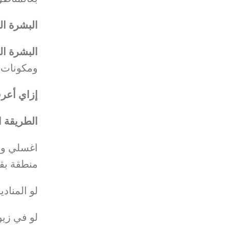
البشرة ال
البشرة :
ومكونات 
إزاي أعر
الطريقة :
منطقة بقط
لو المناد
لو في زي