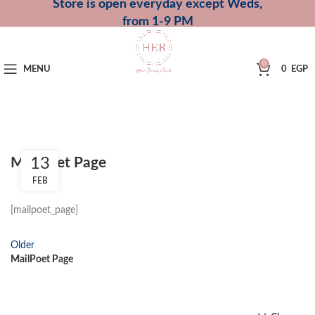
Store is open everyday except Weds,
from 1-9 PM
0
MENU
0
EGP
13
MailPoet Page
FEB
[mailpoet_page]
Older
MailPoet Page