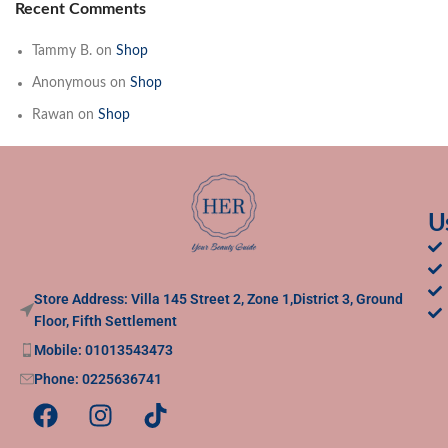
Recent Comments
Tammy B.
on
Shop
Anonymous
on
Shop
Rawan
on
Shop
U
Store Address: Villa 145 Street 2, Zone 1,District 3, Ground
Floor, Fifth Settlement
Mobile: 01013543473
Phone: 0225636741